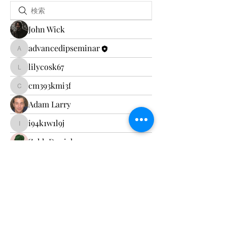
John Wick
advancedipseminar
advancedipseminar
lilycosk67
lilycosk67
cm393kmi3f
cm393kmi3f
Adam Larry
i94k1w1l9j
i94k1w1l9j
Zakk Daniel
Johnson Charles